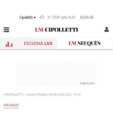
Cipolletti
TEMP
HUM
03:04 HS
5°
62%
ESCUCHÁ
LU5
LMCIPOLLETTI
Casitas Infantiles
08 DE JULIO 2022 - 14:47
POLICIALES