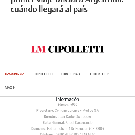
cuándo llegará al país
CIPOLLETTI
+HISTORIAS
EL COMEDOR
TEMAS DEL DÍA
MAS E
Información
Edición:
6950
Propietario:
Comunicaciones y Medios S.A
Director:
Juan Carlos Schroeder
Editor General:
Ángel Casagrande
Domicilio:
Fotheringham 445, Neuquén (CP 8300)
Teléfono:
(0299) 449 0400 / 449 0410