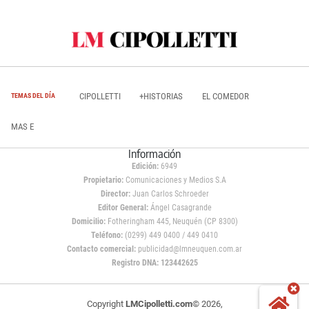
CIPOLLETTI
+HISTORIAS
EL COMEDOR
TEMAS DEL DÍA
MAS E
Información
Edición:
6949
Propietario:
Comunicaciones y Medios S.A
Director:
Juan Carlos Schroeder
Editor General:
Ángel Casagrande
Domicilio:
Fotheringham 445, Neuquén (CP 8300)
Teléfono:
(0299) 449 0400 / 449 0410
Contacto comercial:
publicidad@lmneuquen.com.ar
Registro DNA: 123442625
Copyright
LMCipolletti.com
© 2026,