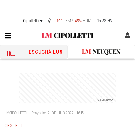
Cipolletti
TEMP
HUM
14:28 HS
10°
45%
ESCUCHÁ
LU5
LMCIPOLLETTI
Proyectos
21 DE JULIO 2022 - 16:15
CIPOLLETTI