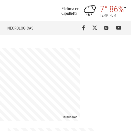
7°
86%
El clima en
Cipolletti
TEMP
HUM
NECROLÓGICAS