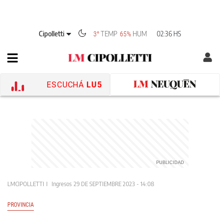
Cipolletti
TEMP
HUM
02:36 HS
3°
65%
ESCUCHÁ
LU5
LMCIPOLLETTI
Ingresos
29 DE SEPTIEMBRE 2023 - 14:08
PROVINCIA