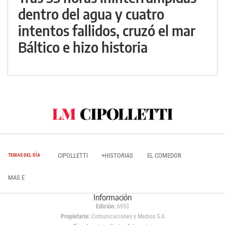
dentro del agua y cuatro
intentos fallidos, cruzó el mar
Báltico e hizo historia
CIPOLLETTI
+HISTORIAS
EL COMEDOR
TEMAS DEL DÍA
MAS E
Información
Edición:
6953
Propietario:
Comunicaciones y Medios S.A