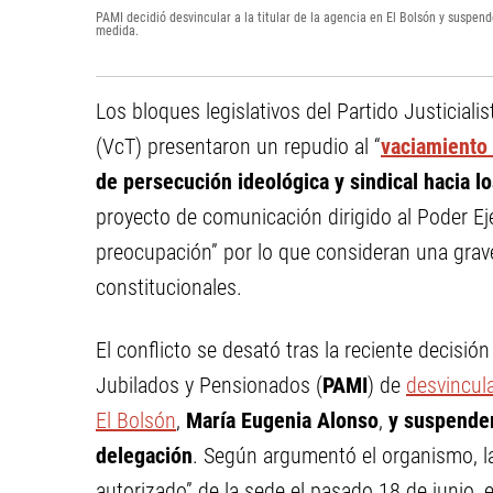
PAMI decidió desvincular a la titular de la agencia en El Bolsón y suspend
medida.
Los bloques legislativos del Partido Justicia
(VcT) presentaron un repudio al “
vaciamiento 
de persecución ideológica y sindical hacia lo
proyecto de comunicación dirigido al Poder Ej
preocupación” por lo que consideran una grav
constitucionales.
El conflicto se desató tras la reciente decisión
Jubilados y Pensionados (
PAMI
) de
desvincula
El Bolsón
,
María Eugenia Alonso
,
y suspender
delegación
. Según argumentó el organismo, l
autorizado” de la sede el pasado 18 de junio,