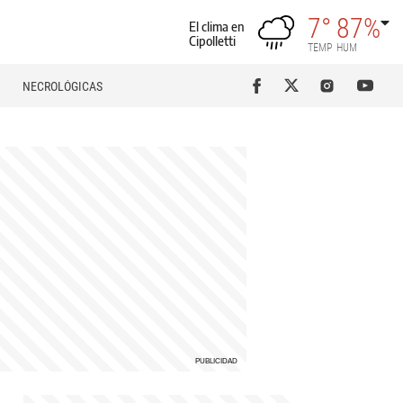
7°
87%
El clima en
Cipolletti
TEMP
HUM
NECROLÓGICAS