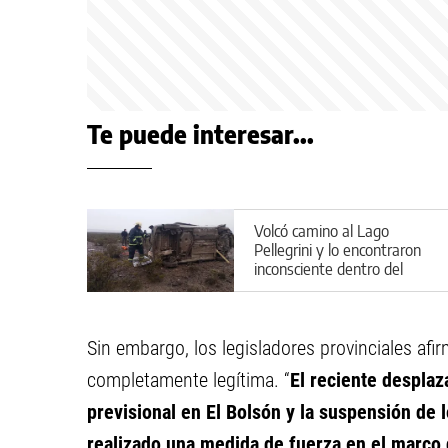
Te puede interesar...
Volcó camino al Lago
Pellegrini y lo encontraron
inconsciente dentro del
vehículo
Sin embargo, los legisladores provinciales afi
completamente legítima. “
El reciente despla
previsional en El Bolsón y la suspensión de 
realizado una medida de fuerza en el marco d