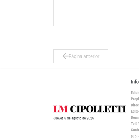
Página anterior
Inf
Edici
Propi
Direc
Edito
Domic
Jueves
6 de
agosto
de 2026
Teléf
Cont
publ