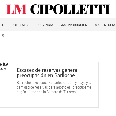
TTI
POLICIALES
PROVINCIA
MÁS PRODUCCIÓN
MÁS ENERGÍA
ITO
Escasez de reservas genera
preocupación en Bariloche
Bariloche tuvo pocos visitantes en abril y mayo y la
cantidad de reservas para agosto es "preocupante"
según afirman en la Cámara de Turismo.