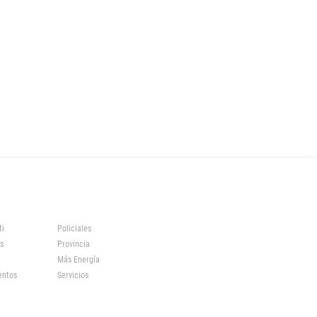
ti
Policiales
s
Provincia
Más Energía
entos
Servicios