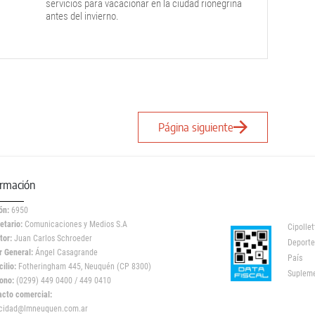
servicios para vacacionar en la ciudad rionegrina
antes del invierno.
Página siguiente
ormación
ón:
6950
etario:
Comunicaciones y Medios S.A
Cipollet
tor:
Juan Carlos Schroeder
Deporte
r General:
Ángel Casagrande
País
ilio:
Fotheringham 445, Neuquén (CP 8300)
Suplem
ono:
(0299) 449 0400 / 449 0410
acto comercial:
icidad@lmneuquen.com.ar