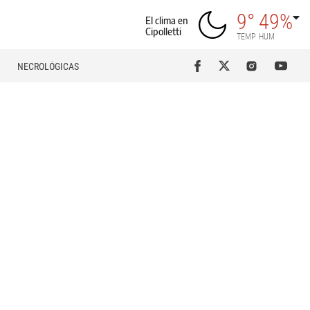
9°
49%
El clima en
Cipolletti
TEMP
HUM
NECROLÓGICAS