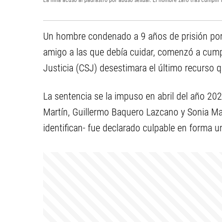
La niña acusó al padrastro por abuso sexual. El hombre zafó tras cumplir
Un hombre condenado a 9 años de prisión po
amigo a las que debía cuidar, comenzó a cump
Justicia (CSJ) desestimara el último recurso 
La sentencia se la impuso en abril del año 20
Martín, Guillermo Baquero Lazcano y Sonia Mart
identifican- fue declarado culpable en forma 