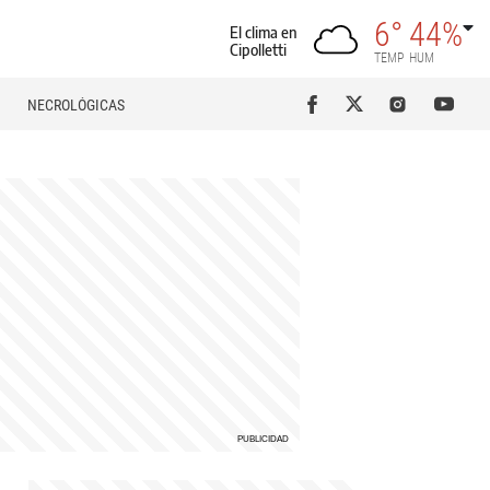
6°
44%
El clima en
Cipolletti
TEMP
HUM
NECROLÓGICAS