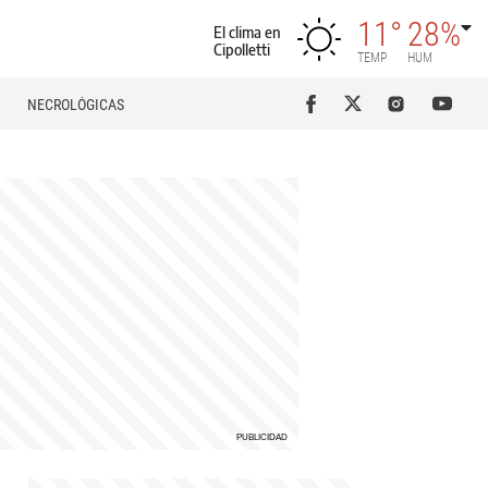
11°
28%
El clima en
Cipolletti
TEMP
HUM
NECROLÓGICAS