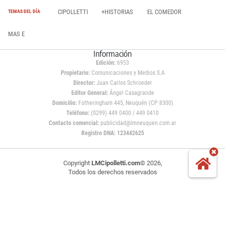
CIPOLLETTI
+HISTORIAS
EL COMEDOR
TEMAS DEL DÍA
MAS E
Información
Edición:
6953
Propietario:
Comunicaciones y Medios S.A
Director:
Juan Carlos Schroeder
Editor General:
Ángel Casagrande
Domicilio:
Fotheringham 445, Neuquén (CP 8300)
Teléfono:
(0299) 449 0400 / 449 0410
Contacto comercial:
publicidad@lmneuquen.com.ar
Registro DNA: 123442625
Copyright
LMCipolletti.com
© 2026,
Todos los derechos reservados