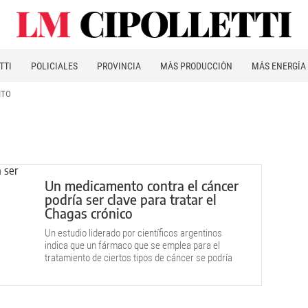
TTI
POLICIALES
PROVINCIA
MÁS PRODUCCIÓN
MÁS ENERGÍA
ITO
Un medicamento contra el cáncer
podría ser clave para tratar el
Chagas crónico
Un estudio liderado por científicos argentinos
indica que un fármaco que se emplea para el
tratamiento de ciertos tipos de cáncer se podría
reposicionar para combatir esa grave patología.