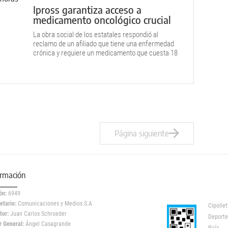
Ipross garantiza acceso a
medicamento oncológico crucial
La obra social de los estatales respondió al
reclamo de un afiliado que tiene una enfermedad
crónica y requiere un medicamento que cuesta 18
millones de pesos.
Página siguiente
ormación
ón:
6949
etario:
Comunicaciones y Medios S.A
Cipollet
tor:
Juan Carlos Schroeder
Deporte
r General:
Ángel Casagrande