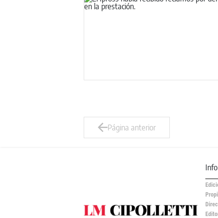
Página anterior
Inf
Edici
Propi
Direc
Edito