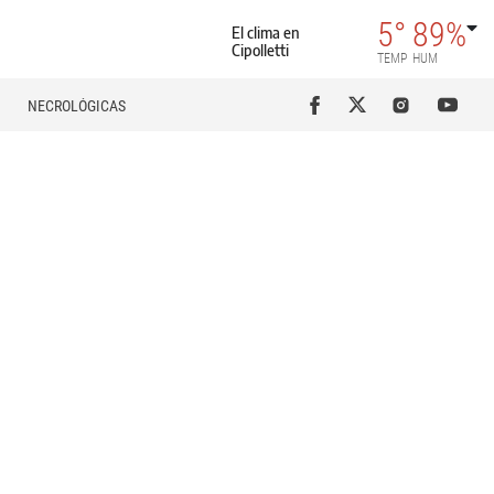
5°
89%
El clima en
Cipolletti
TEMP
HUM
NECROLÓGICAS