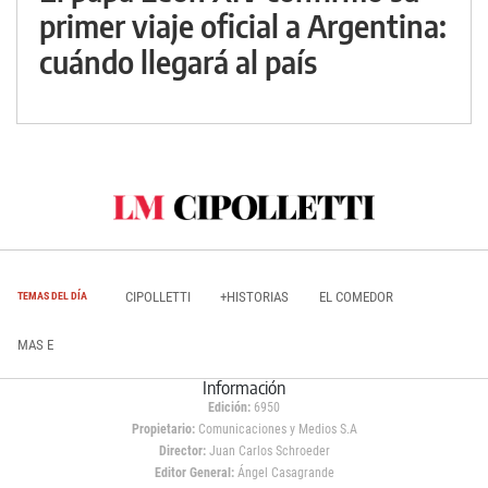
primer viaje oficial a Argentina:
cuándo llegará al país
CIPOLLETTI
+HISTORIAS
EL COMEDOR
TEMAS DEL DÍA
MAS E
Información
Edición:
6950
Propietario:
Comunicaciones y Medios S.A
Director:
Juan Carlos Schroeder
Editor General:
Ángel Casagrande