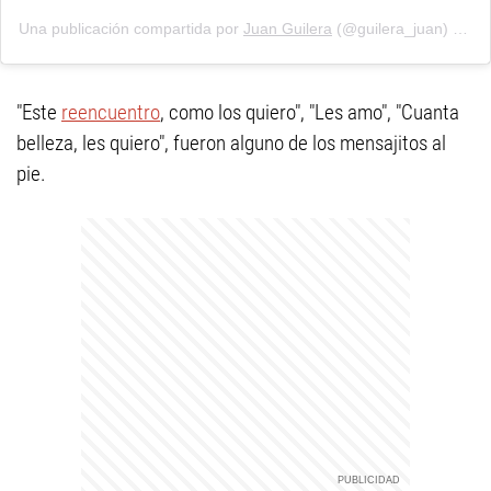
Una publicación compartida por
Juan Guilera
(@guilera_juan) el
16 
"Este
reencuentro
, como los quiero", "Les amo", "Cuanta
belleza, les quiero", fueron alguno de los mensajitos al
pie.