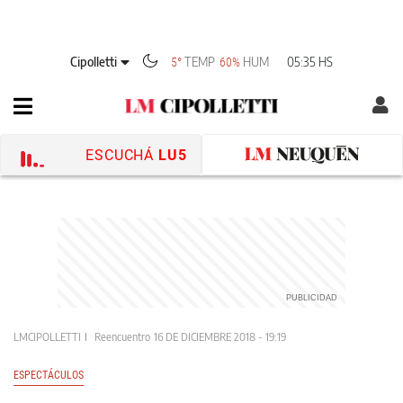
Cipolletti
TEMP
HUM
05:35 HS
5°
60%
ESCUCHÁ
LU5
LMCIPOLLETTI
Reencuentro
16 DE DICIEMBRE 2018 - 19:19
ESPECTÁCULOS