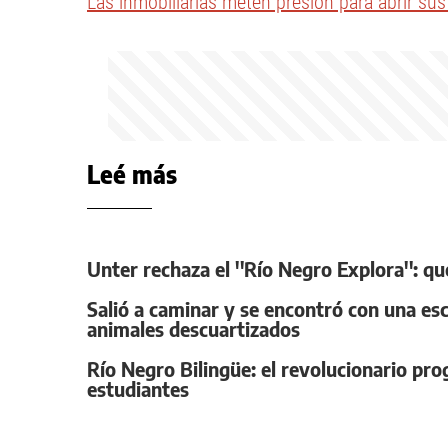
Las inmobiliarias meten presión para abrir sus
Leé más
Unter rechaza el ''Río Negro Explora'': q
Salió a caminar y se encontró con una esc
animales descuartizados
Río Negro Bilingüe: el revolucionario pr
estudiantes