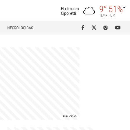
9°
51%
El clima en
Cipolletti
TEMP
HUM
NECROLÓGICAS