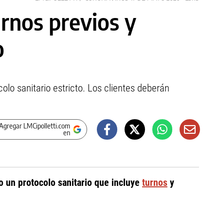
urnos previos y
o
colo sanitario estricto. Los clientes deberán
Agregar LMCipolletti.com
en
o un protocolo sanitario que incluye
turnos
y