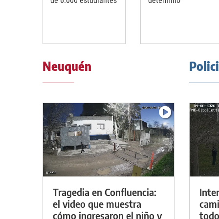
de 6.000 estudiantes
determinó
Neuquén
Polic
Tragedia en Confluencia:
Inte
el video que muestra
cami
cómo ingresaron el niño y
todo