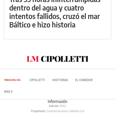
dentro del agua y cuatro
intentos fallidos, cruzó el mar
Báltico e hizo historia
CIPOLLETTI
+HISTORIAS
EL COMEDOR
TEMAS DEL DÍA
MAS E
Información
Edición:
6952
Propietario:
Comunicaciones y Medios S.A