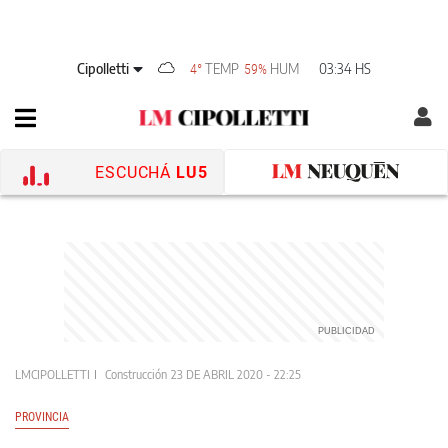
Cipolletti
TEMP
HUM
03:34 HS
4°
59%
ESCUCHÁ
LU5
LMCIPOLLETTI
Construcción
23 DE ABRIL 2020 - 22:25
PROVINCIA