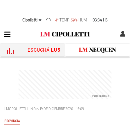
Cipolletti
TEMP
HUM
03:34 HS
4°
59%
ESCUCHÁ
LU5
LMCIPOLLETTI
Niños
19 DE DICIEMBRE 2020 - 15:09
PROVINCIA