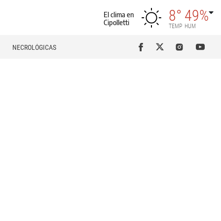
8°
49%
El clima en
Cipolletti
TEMP
HUM
NECROLÓGICAS