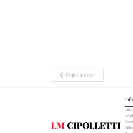
Página anterior
Inf
Edici
Propi
Direc
Edito