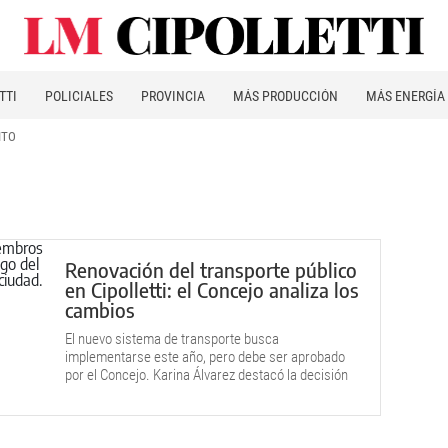
TTI
POLICIALES
PROVINCIA
MÁS PRODUCCIÓN
MÁS ENERGÍA
ITO
Renovación del transporte público
en Cipolletti: el Concejo analiza los
cambios
El nuevo sistema de transporte busca
implementarse este año, pero debe ser aprobado
por el Concejo. Karina Álvarez destacó la decisión
del Intendente como “un acto de coraje, política e
institucional”.