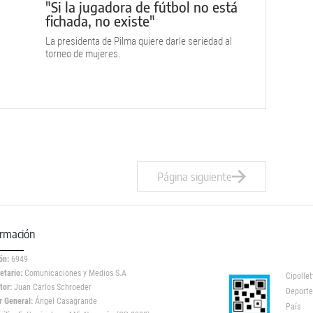
"Si la jugadora de fútbol no está
fichada, no existe"
La presidenta de Pilma quiere darle seriedad al
torneo de mujeres.
Página siguiente
ormación
ón:
6949
etario:
Comunicaciones y Medios S.A
Cipollet
tor:
Juan Carlos Schroeder
Deporte
r General:
Ángel Casagrande
País