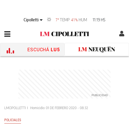
Cipolletti
TEMP
HUM
11:19 HS
7°
41%
ESCUCHÁ
LU5
LMCIPOLLETTI
Homicidio
01 DE FEBRERO 2020 - 08:32
POLICIALES