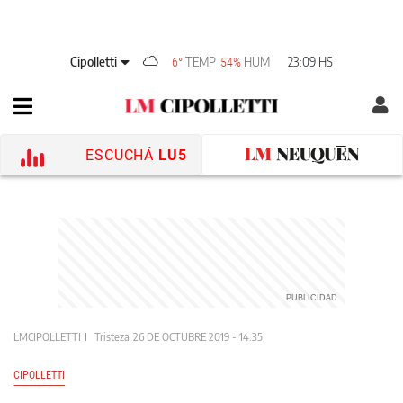
Cipolletti
TEMP
HUM
23:09 HS
6°
54%
ESCUCHÁ
LU5
LMCIPOLLETTI
Tristeza
26 DE OCTUBRE 2019 - 14:35
CIPOLLETTI