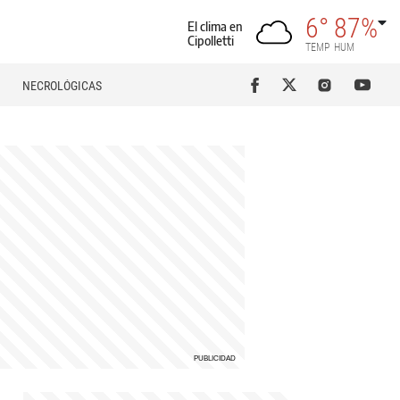
6°
87%
El clima en
Cipolletti
TEMP
HUM
NECROLÓGICAS