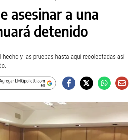
e asesinar a una
inuará detenido
l hecho y las pruebas hasta aquí recolectadas así
do.
Agregar LMCipolletti.com
en