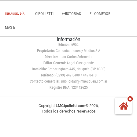
CIPOLLETTI
+HISTORIAS
EL COMEDOR
TEMAS DEL DÍA
MAS E
Información
Edición:
6952
Propietario:
Comunicaciones y Medios S.A
Director:
Juan Carlos Schroeder
Editor General:
Ángel Casagrande
Domicilio:
Fotheringham 445, Neuquén (CP 8300)
Teléfono:
(0299) 449 0400 / 449 0410
Contacto comercial:
publicidad@lmneuquen.com.ar
Registro DNA: 123442625
Copyright
LMCipolletti.com
© 2026,
Todos los derechos reservados