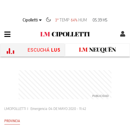
Cipolletti
TEMP
HUM
05:39 HS
3°
64%
ESCUCHÁ
LU5
LMCIPOLLETTI
Emergencia
04 DE MAYO 2020 - 11:42
PROVINCIA