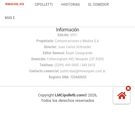
CIPOLLETTI
+HISTORIAS
EL COMEDOR
TEMAS DEL DÍA
MAS E
Información
Edición:
6951
Propietario:
Comunicaciones y Medios S.A
Director:
Juan Carlos Schroeder
Editor General:
Ángel Casagrande
Domicilio:
Fotheringham 445, Neuquén (CP 8300)
Teléfono:
(0299) 449 0400 / 449 0410
Contacto comercial:
publicidad@lmneuquen.com.ar
Registro DNA: 123442625
Copyright
LMCipolletti.com
© 2026,
Todos los derechos reservados