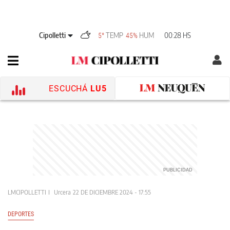
Cipolletti
TEMP
HUM
00:28 HS
5°
45%
ESCUCHÁ
LU5
LMCIPOLLETTI
Urcera
22 DE DICIEMBRE 2024 - 17:55
DEPORTES