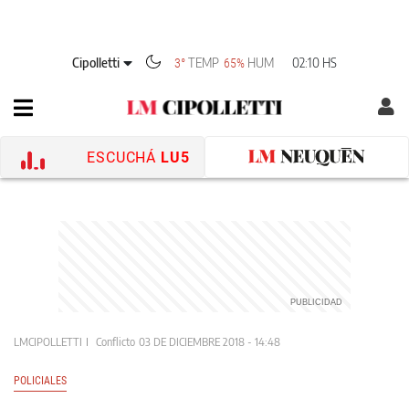
Cipolletti
TEMP
HUM
02:10 HS
3°
65%
ESCUCHÁ
LU5
LMCIPOLLETTI
Conflicto
03 DE DICIEMBRE 2018 - 14:48
POLICIALES