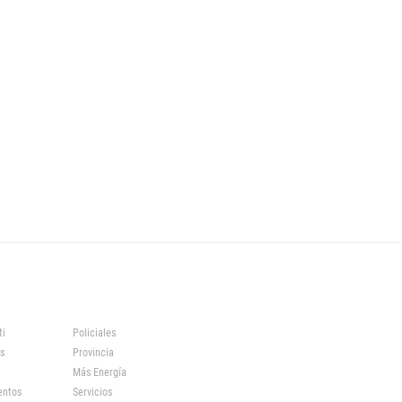
ti
Policiales
s
Provincia
Más Energía
entos
Servicios