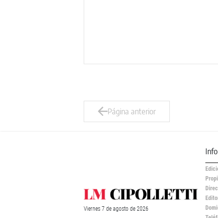
Página anterior
Inf
Edici
Propi
Direc
Edito
Domic
Viernes
7 de
agosto
de 2026
Teléf