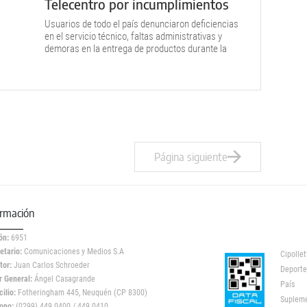
Telecentro por incumplimientos
Usuarios de todo el país denunciaron deficiencias
en el servicio técnico, faltas administrativas y
demoras en la entrega de productos durante la
cuarentena.
Página siguiente
ormación
ón:
6951
etario:
Comunicaciones y Medios S.A
Cipollet
tor:
Juan Carlos Schroeder
Deporte
r General:
Ángel Casagrande
País
ilio:
Fotheringham 445, Neuquén (CP 8300)
Suplem
ono:
(0299) 449 0400 / 449 0410