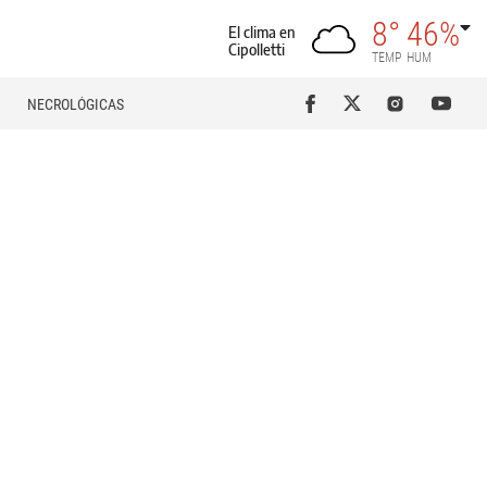
8°
46%
El clima en
Cipolletti
TEMP
HUM
NECROLÓGICAS