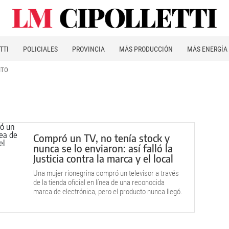
TTI
POLICIALES
PROVINCIA
MÁS PRODUCCIÓN
MÁS ENERGÍA
ITO
Compró un TV, no tenía stock y
nunca se lo enviaron: así falló la
Justicia contra la marca y el local
Una mujer rionegrina compró un televisor a través
de la tienda oficial en línea de una reconocida
marca de electrónica, pero el producto nunca llegó.