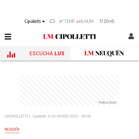
Cipolletti
TEMP
HUM
17:09 HS
8°
44%
ESCUCHÁ
LU5
LMCIPOLLETTI
Cipolletti
15 DE MARZO 2020 - 00:00
NEUQUÉN