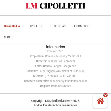
CIPOLLETTI
+HISTORIAS
EL COMEDOR
TEMAS DEL DÍA
MAS E
Información
Edición:
6951
Propietario:
Comunicaciones y Medios S.A
Director:
Juan Carlos Schroeder
Editor General:
Ángel Casagrande
Domicilio:
Fotheringham 445, Neuquén (CP 8300)
Teléfono:
(0299) 449 0400 / 449 0410
Contacto comercial:
publicidad@lmneuquen.com.ar
Registro DNA: 123442625
Copyright
LMCipolletti.com
© 2026,
Todos los derechos reservados