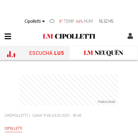
Cipolletti
TEMP
HUM
16:32 HS
8°
44%
ESCUCHÁ
LU5
LMCIPOLLETTI
Catriel
11 DE JULIO 2025 - 18:48
CIPOLLETTI