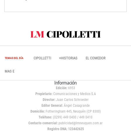
CIPOLLETTI
+HISTORIAS
EL COMEDOR
TEMAS DEL DÍA
MAS E
Información
Edición:
6953
Propietario:
Comunicaciones y Medios S.A
Director:
Juan Carlos Schroeder
Editor General:
Ángel Casagrande
Domicilio:
Fotheringham 445, Neuquén (CP 8300)
Teléfono:
(0299) 449 0400 / 449 0410
Contacto comercial:
publicidad@lmneuquen.com.ar
Registro DNA: 123442625