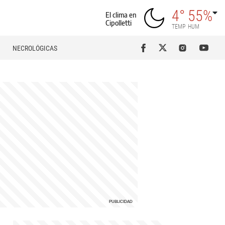
4°
55%
El clima en
Cipolletti
TEMP
HUM
NECROLÓGICAS