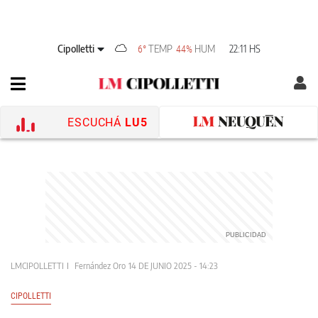
Cipolletti
TEMP
HUM
22:11 HS
6°
44%
ESCUCHÁ
LU5
LMCIPOLLETTI
Fernández Oro
14 DE JUNIO 2025 - 14:23
CIPOLLETTI