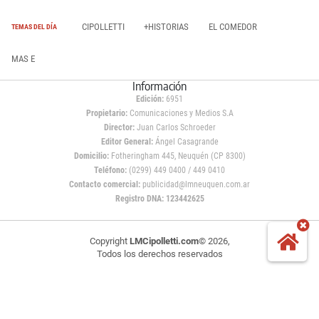
CIPOLLETTI
+HISTORIAS
EL COMEDOR
TEMAS DEL DÍA
MAS E
Información
Edición:
6951
Propietario:
Comunicaciones y Medios S.A
Director:
Juan Carlos Schroeder
Editor General:
Ángel Casagrande
Domicilio:
Fotheringham 445, Neuquén (CP 8300)
Teléfono:
(0299) 449 0400 / 449 0410
Contacto comercial:
publicidad@lmneuquen.com.ar
Registro DNA: 123442625
Copyright
LMCipolletti.com
© 2026,
Todos los derechos reservados