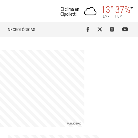
13°
37%
El clima en
Cipolletti
TEMP
HUM
NECROLÓGICAS