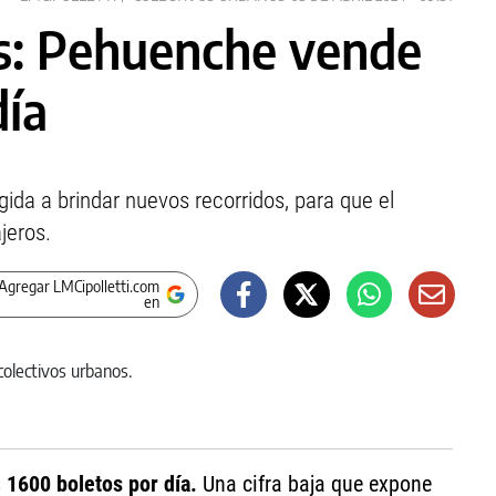
s: Pehuenche vende
día
gida a brindar nuevos recorridos, para que el
jeros.
Agregar LMCipolletti.com
en
s
1600 boletos por día.
Una cifra baja que expone