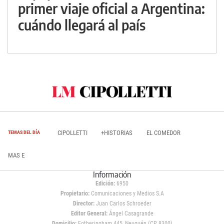
primer viaje oficial a Argentina:
cuándo llegará al país
CIPOLLETTI
+HISTORIAS
EL COMEDOR
TEMAS DEL DÍA
MAS E
Información
Edición:
6950
Propietario:
Comunicaciones y Medios S.A
Director:
Juan Carlos Schroeder
Editor General:
Ángel Casagrande
Domicilio:
Fotheringham 445, Neuquén (CP 8300)