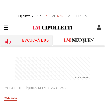
Cipolletti
TEMP
HUM
00:25 HS
6°
60%
ESCUCHÁ
LU5
LMCIPOLLETTI
Disparo
20 DE ENERO 2023 - 09:29
POLICIALES