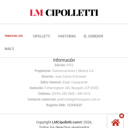
CIPOLLETTI
+HISTORIAS
EL COMEDOR
TEMAS DEL DÍA
MAS E
Información
Edición:
6952
Propietario:
Comunicaciones y Medios S.A
Director:
Juan Carlos Schroeder
Editor General:
Ángel Casagrande
Domicilio:
Fotheringham 445, Neuquén (CP 8300)
Teléfono:
(0299) 449 0400 / 449 0410
Contacto comercial:
publicidad@lmneuquen.com.ar
Registro DNA: 123442625
Copyright
LMCipolletti.com
© 2026,
Todos los derechos reservados