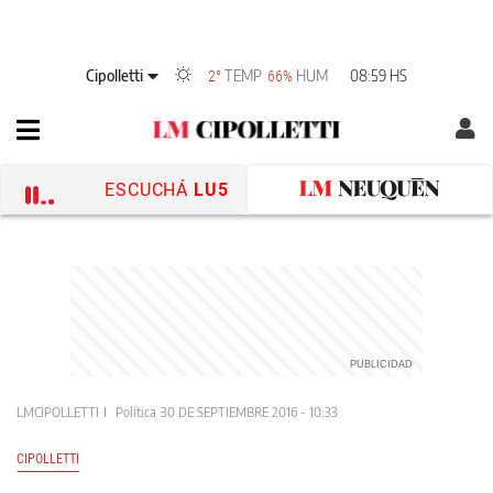
Cipolletti
TEMP
HUM
08:59 HS
2°
66%
ESCUCHÁ
LU5
LMCIPOLLETTI
Política
30 DE SEPTIEMBRE 2016 - 10:33
CIPOLLETTI