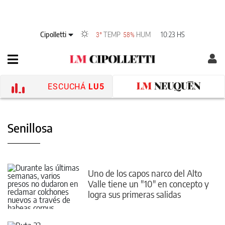
Cipolletti
TEMP
HUM
10:23 HS
3°
58%
ESCUCHÁ
LU5
Senillosa
Uno de los capos narco del Alto
Valle tiene un "10" en concepto y
logra sus primeras salidas
transitorias