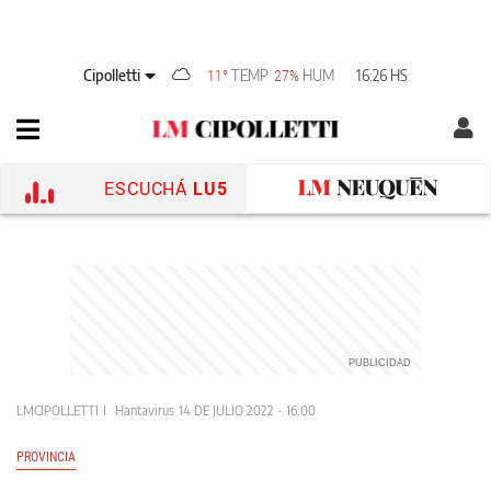
Cipolletti
TEMP
HUM
16:26 HS
11°
27%
ESCUCHÁ
LU5
LMCIPOLLETTI
Hantavirus
14 DE JULIO 2022 - 16:00
PROVINCIA