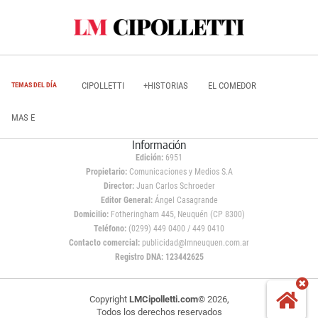
CIPOLLETTI
+HISTORIAS
EL COMEDOR
TEMAS DEL DÍA
MAS E
Información
Edición:
6951
Propietario:
Comunicaciones y Medios S.A
Director:
Juan Carlos Schroeder
Editor General:
Ángel Casagrande
Domicilio:
Fotheringham 445, Neuquén (CP 8300)
Teléfono:
(0299) 449 0400 / 449 0410
Contacto comercial:
publicidad@lmneuquen.com.ar
Registro DNA: 123442625
Copyright
LMCipolletti.com
© 2026,
Todos los derechos reservados