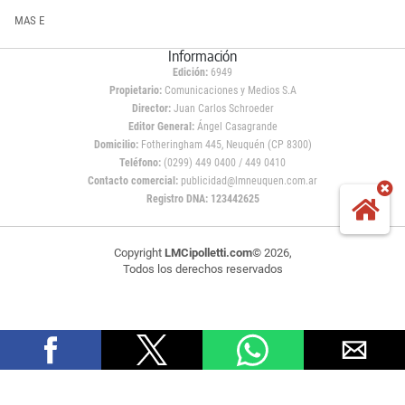
MAS E
Información
Edición:
6949
Propietario:
Comunicaciones y Medios S.A
Director:
Juan Carlos Schroeder
Editor General:
Ángel Casagrande
Domicilio:
Fotheringham 445, Neuquén (CP 8300)
Teléfono:
(0299) 449 0400 / 449 0410
Contacto comercial:
publicidad@lmneuquen.com.ar
Registro DNA: 123442625
Copyright
LMCipolletti.com
© 2026,
Todos los derechos reservados