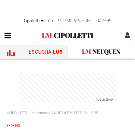
Cipolletti
TEMP
HUM
07:29 HS
5°
81%
ESCUCHÁ
LU5
LMCIPOLLETTI
Monumental
24 DE DICIEMBRE 2018 - 10:55
DEPORTES