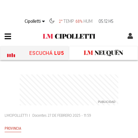
Cipolletti
TEMP
HUM
05:12 HS
2°
68%
ESCUCHÁ
LU5
LMCIPOLLETTI
Docentes
27 DE FEBRERO 2025 - 11:59
PROVINCIA