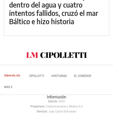
dentro del agua y cuatro
intentos fallidos, cruzó el mar
Báltico e hizo historia
CIPOLLETTI
+HISTORIAS
EL COMEDOR
TEMAS DEL DÍA
MAS E
Información
Edición:
6953
Propietario:
Comunicaciones y Medios S.A
Director:
Juan Carlos Schroeder