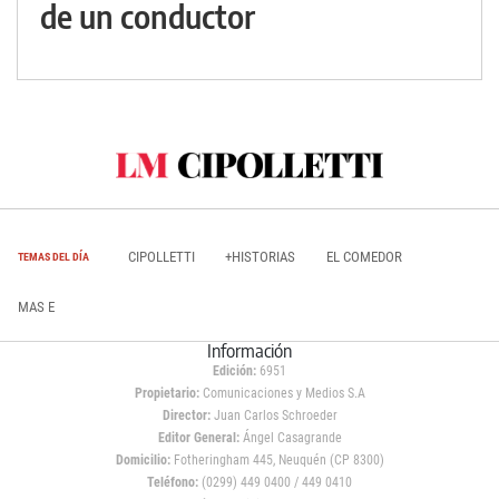
de un conductor
CIPOLLETTI
+HISTORIAS
EL COMEDOR
TEMAS DEL DÍA
MAS E
Información
Edición:
6951
Propietario:
Comunicaciones y Medios S.A
Director:
Juan Carlos Schroeder
Editor General:
Ángel Casagrande
Domicilio:
Fotheringham 445, Neuquén (CP 8300)
Teléfono:
(0299) 449 0400 / 449 0410