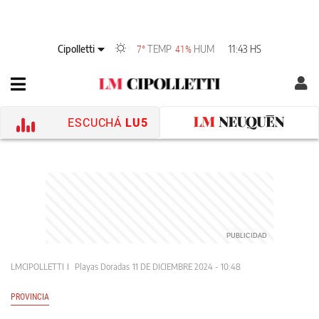
Cipolletti
TEMP
HUM
11:43 HS
7°
41%
ESCUCHÁ
LU5
LMCIPOLLETTI
Playas Doradas
11 DE DICIEMBRE 2024 - 10:48
PROVINCIA