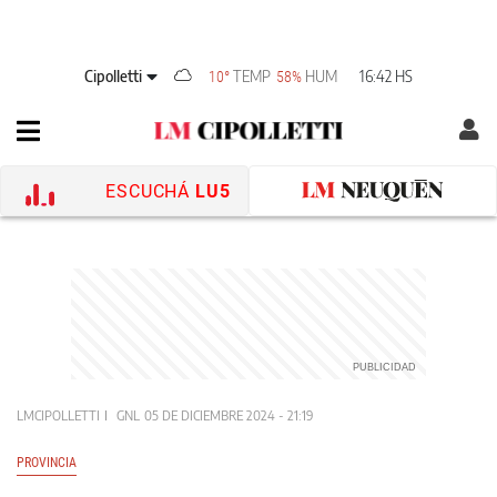
Cipolletti
TEMP
HUM
16:42 HS
10°
58%
ESCUCHÁ
LU5
LMCIPOLLETTI
GNL
05 DE DICIEMBRE 2024 - 21:19
PROVINCIA