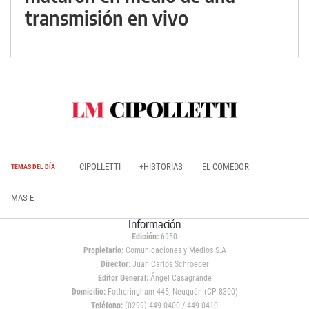
transmisión en vivo
CIPOLLETTI
+HISTORIAS
EL COMEDOR
TEMAS DEL DÍA
MAS E
Información
Edición:
6950
Propietario:
Comunicaciones y Medios S.A
Director:
Juan Carlos Schroeder
Editor General:
Ángel Casagrande
Domicilio:
Fotheringham 445, Neuquén (CP 8300)
Teléfono:
(0299) 449 0400 / 449 0410