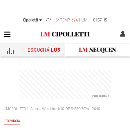
Cipolletti
TEMP
HUM
01:57 HS
5°
62%
ESCUCHÁ
LU5
LMCIPOLLETTI
Alberto Weretilneck
02 DE ENERO 2024 - 20:10
PROVINCIA