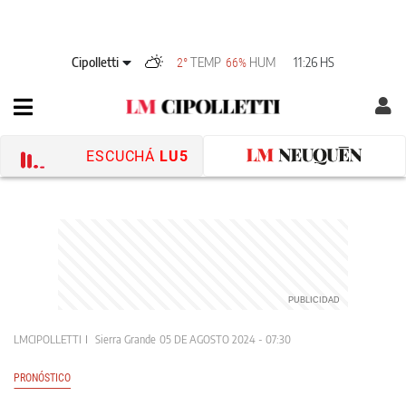
Cipolletti
TEMP
HUM
11:26 HS
2°
66%
ESCUCHÁ
LU5
LMCIPOLLETTI
Sierra Grande
05 DE AGOSTO 2024 - 07:30
PRONÓSTICO