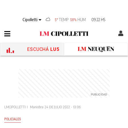
Cipolletti
TEMP
HUM
09:22 HS
5°
58%
ESCUCHÁ
LU5
LMCIPOLLETTI
Maniobra
24 DE JULIO 2022 - 13:06
POLICIALES