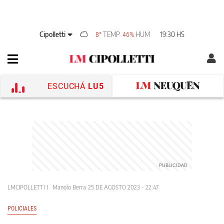
Cipolletti
TEMP
HUM
19:30 HS
8°
46%
ESCUCHÁ
LU5
LMCIPOLLETTI
Manolo Berra
25 DE AGOSTO 2023 - 22:47
POLICIALES