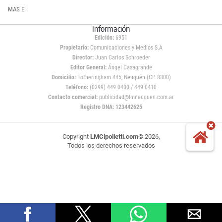
MAS E
Información
Edición:
6951
Propietario:
Comunicaciones y Medios S.A
Director:
Juan Carlos Schroeder
Editor General:
Ángel Casagrande
Domicilio:
Fotheringham 445, Neuquén (CP 8300)
Teléfono:
(0299) 449 0400 / 449 0410
Contacto comercial:
publicidad@lmneuquen.com.ar
Registro DNA: 123442625
Copyright
LMCipolletti.com
© 2026,
Todos los derechos reservados