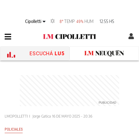
Cipolletti
TEMP
HUM
12:55 HS
8°
49%
ESCUCHÁ
LU5
LMCIPOLLETTI
Jorge Gatica
16 DE MAYO 2025 - 20:36
POLICIALES