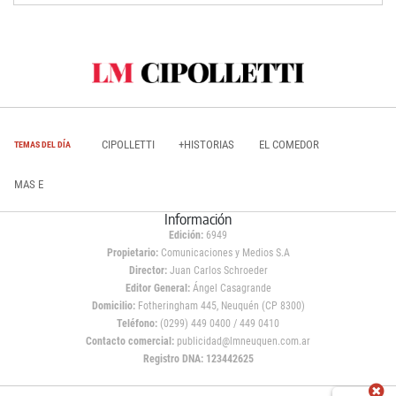
CIPOLLETTI
+HISTORIAS
EL COMEDOR
TEMAS DEL DÍA
MAS E
Información
Edición:
6949
Propietario:
Comunicaciones y Medios S.A
Director:
Juan Carlos Schroeder
Editor General:
Ángel Casagrande
Domicilio:
Fotheringham 445, Neuquén (CP 8300)
Teléfono:
(0299) 449 0400 / 449 0410
Contacto comercial:
publicidad@lmneuquen.com.ar
Registro DNA: 123442625