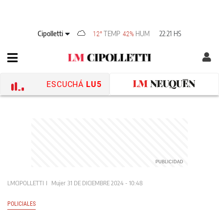
Cipolletti
TEMP
HUM
22:21 HS
12°
42%
ESCUCHÁ
LU5
LMCIPOLLETTI
Mujer
31 DE DICIEMBRE 2024 - 10:48
POLICIALES