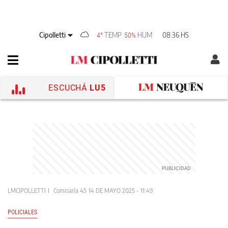
Cipolletti
TEMP
HUM
08:36 HS
4°
50%
ESCUCHÁ
LU5
LMCIPOLLETTI
Comisaría 45
14 DE MAYO 2025 - 11:49
POLICIALES