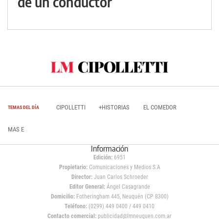
de un conductor
CIPOLLETTI
+HISTORIAS
EL COMEDOR
TEMAS DEL DÍA
MAS E
Información
Edición:
6951
Propietario:
Comunicaciones y Medios S.A
Director:
Juan Carlos Schroeder
Editor General:
Ángel Casagrande
Domicilio:
Fotheringham 445, Neuquén (CP 8300)
Teléfono:
(0299) 449 0400 / 449 0410
Contacto comercial:
publicidad@lmneuquen.com.ar