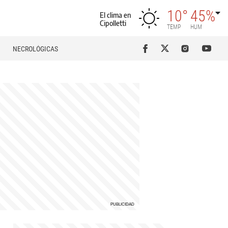
10°
45%
El clima en
Cipolletti
TEMP
HUM
NECROLÓGICAS