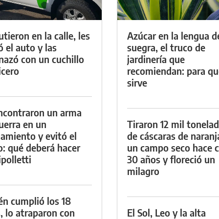
tieron en la calle, les
Azúcar en la lengua d
ó el auto y las
suegra, el truco de
azó con un cuchillo
jardinería que
icero
recomiendan: para qu
sirve
ncontraron un arma
uerra en un
Tiraron 12 mil tonela
namiento y evitó el
de cáscaras de naranj
io: qué deberá hacer
un campo seco hace c
polletti
30 años y floreció un
milagro
én cumplió los 18
, lo atraparon con
El Sol, Leo y la alta