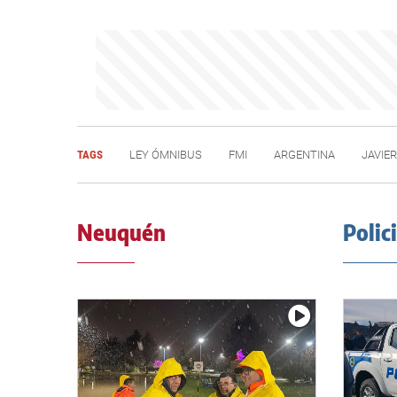
TAGS
LEY ÓMNIBUS
FMI
ARGENTINA
JAVIER
Neuquén
Polic