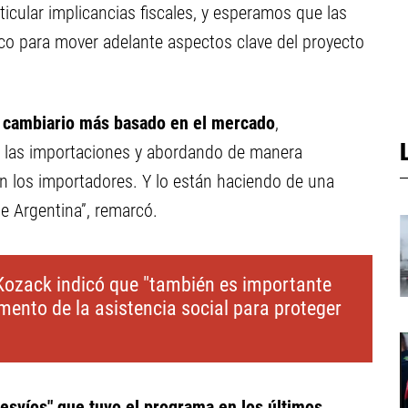
icular implicancias fiscales, y esperamos que las
co para mover adelante aspectos clave del proyecto
n cambiario más basado en el mercado
,
e las importaciones y abordando de manera
 los importadores. Y lo están haciendo de una
e Argentina”, remarcó.
, Kozack indicó que "también es importante
ento de la asistencia social para proteger
esvíos" que tuvo el programa en los últimos