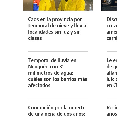
Caos en la provincia por
Discu
temporal de nieve y lluvia:
cruz
localidades sin luz y sin
amen
clases
carn
Temporal de lluvia en
Le e
Neuquén con 31
de g
milímetros de agua:
alla
cuáles son los barrios más
juic
afectados
en Ci
Conmoción por la muerte
Reci
de una nena de dos años:
años