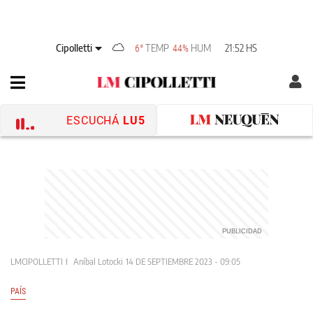
Cipolletti
TEMP
HUM
21:52 HS
6°
44%
ESCUCHÁ
LU5
LMCIPOLLETTI
Aníbal Lotocki
14 DE SEPTIEMBRE 2023 - 09:05
PAÍS