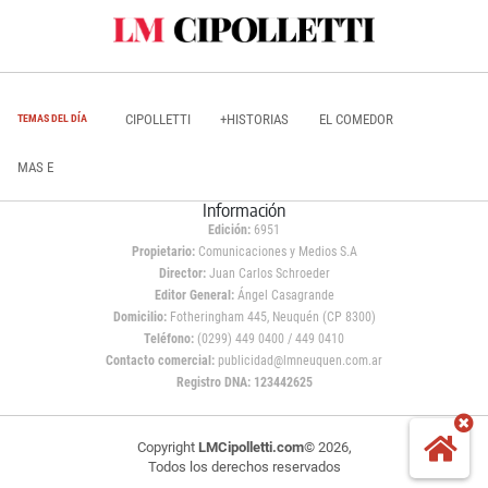
CIPOLLETTI
+HISTORIAS
EL COMEDOR
TEMAS DEL DÍA
MAS E
Información
Edición:
6951
Propietario:
Comunicaciones y Medios S.A
Director:
Juan Carlos Schroeder
Editor General:
Ángel Casagrande
Domicilio:
Fotheringham 445, Neuquén (CP 8300)
Teléfono:
(0299) 449 0400 / 449 0410
Contacto comercial:
publicidad@lmneuquen.com.ar
Registro DNA: 123442625
Copyright
LMCipolletti.com
© 2026,
Todos los derechos reservados