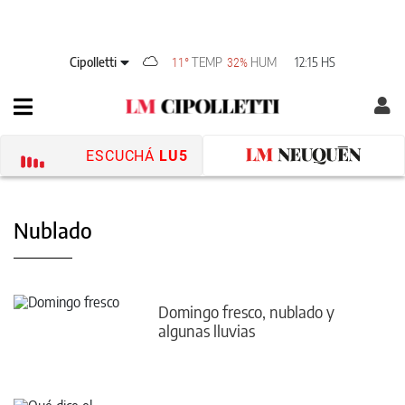
Cipolletti
TEMP
HUM
12:15 HS
11°
32%
ESCUCHÁ
LU5
Nublado
Domingo fresco, nublado y
algunas lluvias