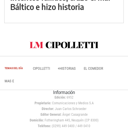
Báltico e hizo historia
CIPOLLETTI
+HISTORIAS
EL COMEDOR
TEMAS DEL DÍA
MAS E
Información
Edición:
6952
Propietario:
Comunicaciones y Medios S.A
Director:
Juan Carlos Schroeder
Editor General:
Ángel Casagrande
Domicilio:
Fotheringham 445, Neuquén (CP 8300)
Teléfono:
(0299) 449 0400 / 449 0410