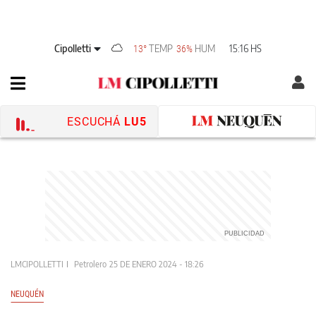
Cipolletti
TEMP
HUM
15:16 HS
13°
36%
ESCUCHÁ
LU5
LMCIPOLLETTI
Petrolero
25 DE ENERO 2024 - 18:26
NEUQUÉN