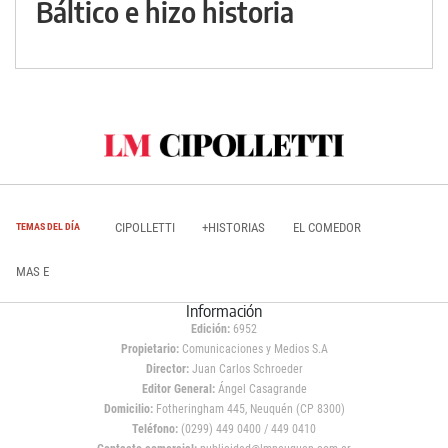
Báltico e hizo historia
CIPOLLETTI
+HISTORIAS
EL COMEDOR
TEMAS DEL DÍA
MAS E
Información
Edición:
6952
Propietario:
Comunicaciones y Medios S.A
Director:
Juan Carlos Schroeder
Editor General:
Ángel Casagrande
Domicilio:
Fotheringham 445, Neuquén (CP 8300)
Teléfono:
(0299) 449 0400 / 449 0410