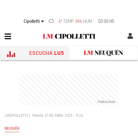
Cipolletti
TEMP
HUM
03:30 HS
4°
59%
ESCUCHÁ
LU5
LMCIPOLLETTI
Muerte
27 DE ABRIL 2025 - 11:24
NEUQUÉN