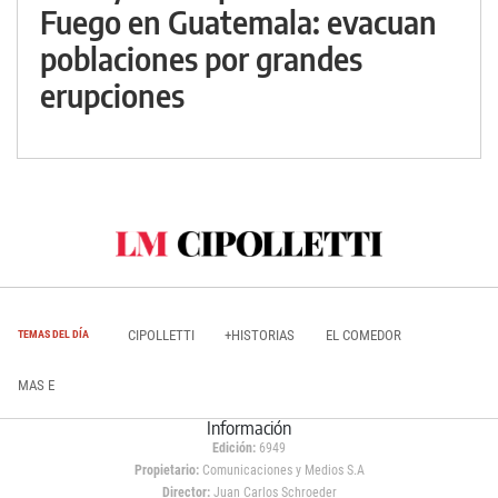
Fuego en Guatemala: evacuan
poblaciones por grandes
erupciones
CIPOLLETTI
+HISTORIAS
EL COMEDOR
TEMAS DEL DÍA
MAS E
Información
Edición:
6949
Propietario:
Comunicaciones y Medios S.A
Director:
Juan Carlos Schroeder