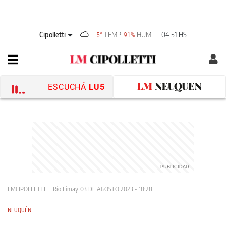
Cipolletti
TEMP
HUM
04:51 HS
5°
91%
ESCUCHÁ
LU5
LMCIPOLLETTI
Río Limay
03 DE AGOSTO 2023 - 18:28
NEUQUÉN